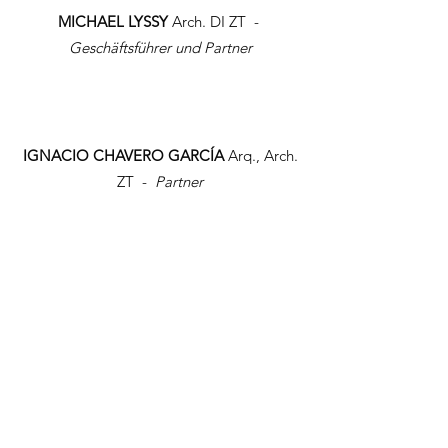
MICHAEL LYSSY
Arch. DI ZT -
Geschäftsführer und Partner
IGNACIO CHAVERO GARCÍA
Arq., Arch.
ZT -
Partner
MILENA DJOKIC
DI -
Senior Architect