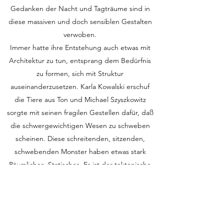
Gedanken der Nacht und Tagträume sind in
diese massiven und doch sensiblen Gestalten
verwoben.
Immer hatte ihre Entstehung auch etwas mit
Architektur zu tun, entsprang dem Bedürfnis
zu formen, sich mit Struktur
auseinanderzusetzen. Karla Kowalski erschuf
die Tiere aus Ton und Michael Szyszkowitz
sorgte mit seinen fragilen Gestellen dafür, daß
die schwergewichtigen Wesen zu schweben
scheinen. Diese schreitenden, sitzenden,
schwebenden Monster haben etwas stark
Räumliches, Statisches. Es ist der tektonische
Aufbau, der diese fabelähnlichen Gestalten
leben läßt, die professionelle Behandlung des
Materials entscheidet über die Zukunft des
„fremden Hundes“, des „schreitenden Raben“