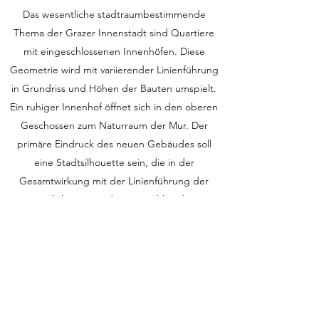
Das wesentliche stadtraumbestimmende
Thema der Grazer Innenstadt sind Quartiere
mit eingeschlossenen Innenhöfen. Diese
Geometrie wird mit variierender Linienführung
in Grundriss und Höhen der Bauten umspielt.
Ein ruhiger Innenhof öffnet sich in den oberen
Geschossen zum Naturraum der Mur. Der
primäre Eindruck des neuen Gebäudes soll
eine Stadtsilhouette sein, die in der
Gesamtwirkung mit der Linienführung der
Stadt korrespondiert, sowohl in der
Höhenentwicklung und Bewegung, als auch im
Grad der Unterhaltsamkeit und Expressivität.
Die bewegte Kontur vermittelt zwischen den
Höhen der angrenzenden Bebauung. Zwei
Plätze spezifischer Ausformung vermitteln von
der Innenstadt zum Flussbereich. Diagonal